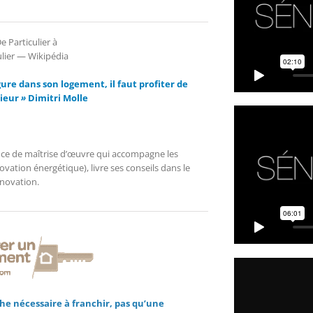
ure dans son logement, il faut profiter de
rieur
»
Dimitri Molle
nce de maîtrise d’œuvre qui accompagne les
ation énergétique), livre ses conseils dans le
énovation.
che nécessaire à franchir, pas qu’une