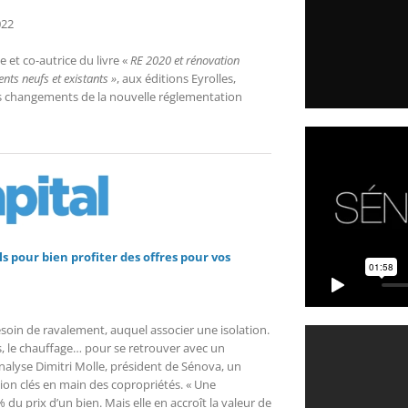
022
 et co-autrice du livre «
RE 2020 et rénovation
nts neufs et existants
»
, aux éditions Eyrolles,
nds changements de la nouvelle réglementation
s pour bien profiter des offres pour vos
soin de ravalement, auquel associer une isolation.
res, le chauffage… pour se retrouver avec un
alyse Dimitri Molle, président de Sénova, un
tion clés en main des copropriétés. « Une
du prix d’un bien. Mais elle en accroît la valeur de