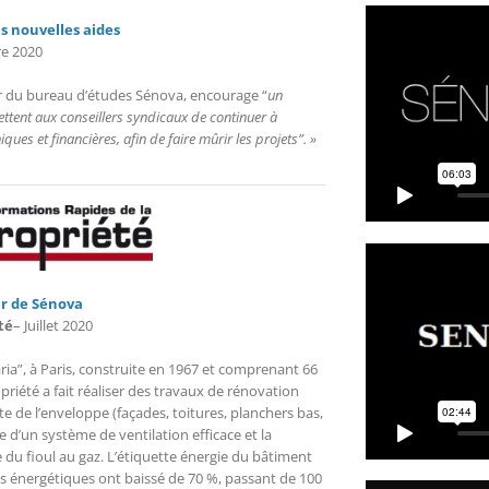
s nouvelles aides
e 2020
ur du bureau d’études Sénova, encourage “
un
ettent aux conseillers syndicaux de continuer à
ques et financières, afin de faire mûrir les projets”. »
ur de Sénova
té
– Juillet 2020
ria”, à Paris, construite en 1967 et comprenant 66
iété a fait réaliser des travaux de rénovation
ète de l’enveloppe (façades, toitures, planchers bas,
e d’un système de ventilation efficace et la
 du fioul au gaz. L’étiquette énergie du bâtiment
rges énergétiques ont baissé de 70 %, passant de 100