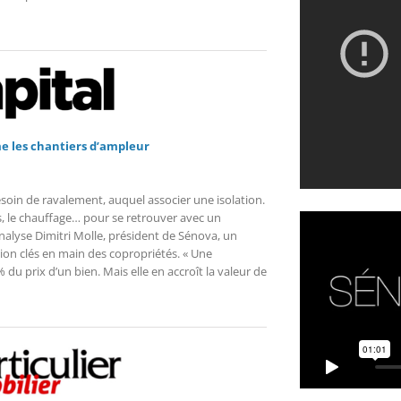
e les chantiers d’ampleur
soin de ravalement, auquel associer une isolation.
res, le chauffage… pour se retrouver avec un
alyse Dimitri Molle, président de Sénova, un
tion clés en main des copropriétés. « Une
du prix d’un bien. Mais elle en accroît la valeur de