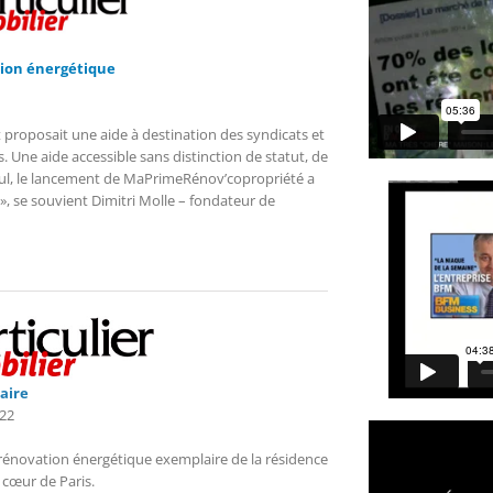
tion énergétique
 proposait une aide à destination des syndicats et
Une aide accessible sans distinction de statut, de
recul, le lancement de MaPrimeRénov’copropriété a
 se souvient Dimitri Molle – fondateur de
aire
22
 rénovation énergétique exemplaire de la résidence
cœur de Paris.